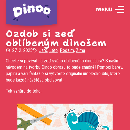
MENU
Ozdob si zeď
oblíbeným dinošem
27. 2. 2025
Jaro
,
Léto
,
Podzim
,
Zima
Chcete si pověsit na zeď svého oblíbeného dinosaura? S naším
návodem na tvorbu Dinoo obrazu to bude snadné! Pomocí barev,
papíru a vaší fantazie si vytvoříte originální umělecké dílo, které
bude každá návštěva obdivovat!
Tak vzhůru do toho.