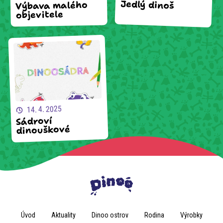
Jedlý dinoš
Výbava malého
objevitele
14. 4. 2025
Sádroví
dinouškové
Úvod
Aktuality
Dinoo ostrov
Rodina
Výrobky